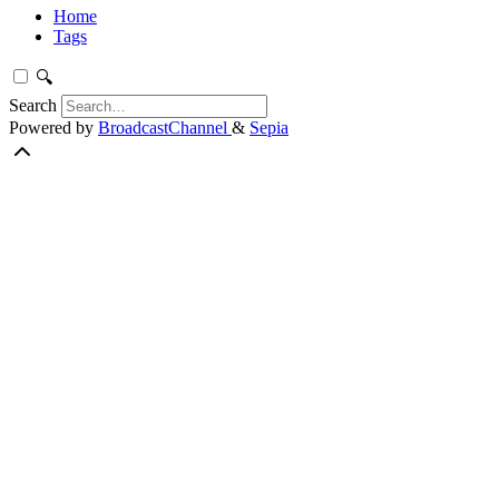
Home
Tags
🔍
Search
Powered by
BroadcastChannel
&
Sepia