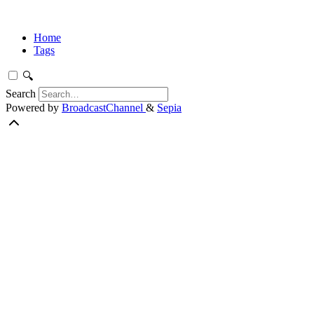
Home
Tags
🔍
Search
Powered by
BroadcastChannel
&
Sepia