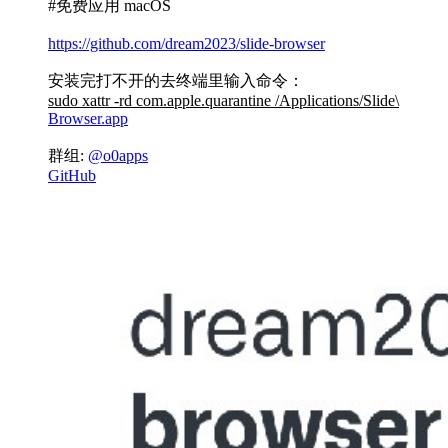
#免费应用 macOS
https://github.com/dream2023/slide-browser
安装完打不开的去终端里输入命令：
sudo xattr -rd com.apple.quarantine /Applications/Slide\
Browser.app
群组:
@o0apps
GitHub